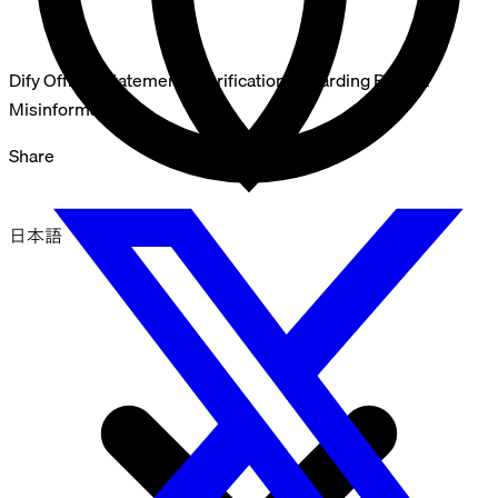
Dify Official Statement: Clarification Regarding Recent
Misinformation
Share
日本語