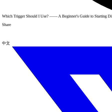
Which Trigger Should I Use? —— A Beginner's Guide to Starting D
Share
中文