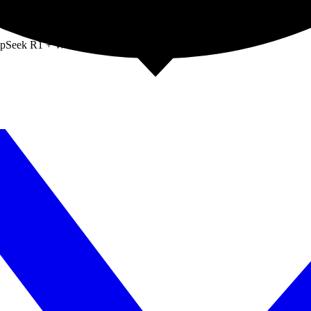
DeepSeek R1 + Web Search App